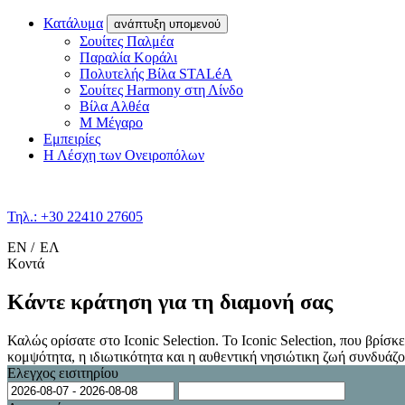
Κατάλυμα
ανάπτυξη υπομενού
Σουίτες Παλμέα
Παραλία Κοράλι
Πολυτελής Βίλα STALéA
Σουίτες Harmony στη Λίνδο
Βίλα Αλθέα
Μ Μέγαρο
Εμπειρίες
Η Λέσχη των Ονειροπόλων
Τηλ.: +30 22410 27605
EN
ΕΛ
Κοντά
Κάντε κράτηση για τη διαμονή σας
Καλώς ορίσατε στο Iconic Selection. Το Iconic Selection, που βρίσκ
κομψότητα, η ιδιωτικότητα και η αυθεντική νησιώτικη ζωή συνδυάζο
Ελεγχος εισιτηρίου