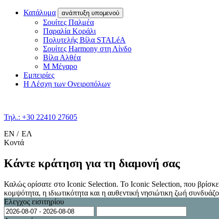
Κατάλυμα
ανάπτυξη υπομενού
Σουίτες Παλμέα
Παραλία Κοράλι
Πολυτελής Βίλα STALéA
Σουίτες Harmony στη Λίνδο
Βίλα Αλθέα
Μ Μέγαρο
Εμπειρίες
Η Λέσχη των Ονειροπόλων
Τηλ.: +30 22410 27605
EN
ΕΛ
Κοντά
Κάντε κράτηση για τη διαμονή σας
Καλώς ορίσατε στο Iconic Selection. Το Iconic Selection, που βρίσκ
κομψότητα, η ιδιωτικότητα και η αυθεντική νησιώτικη ζωή συνδυάζο
Ελεγχος εισιτηρίου